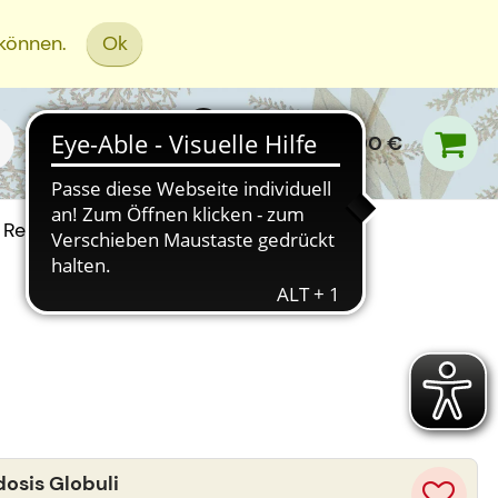
 können.
Ok
0,00 €
Rezept Einreichen
sis Globuli