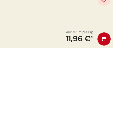
23.920,00 €
pro 1 kg
11,96 €
¹