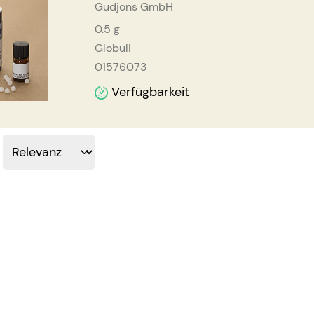
Gudjons GmbH
0.5
g
Globuli
01576073
Verfügbarkeit