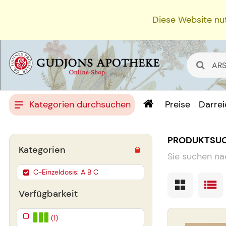
Diese Website nut
Kategorien durchsuchen
Preise
Darre
PRODUKTSU
Kategorien
Sie suchen na
C-Einzeldosis: A B C
Verfügbarkeit
(1)