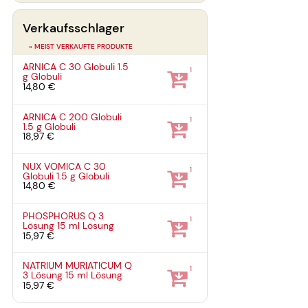
Verkaufsschlager
» MEIST VERKAUFTE PRODUKTE
ARNICA C 30 Globuli
1.5
1
g
Globuli
14,80 €
ARNICA C 200 Globuli
1
1.5 g
Globuli
18,97 €
NUX VOMICA C 30
1
Globuli
1.5 g
Globuli
14,80 €
PHOSPHORUS Q 3
1
Lösung
15 ml
Lösung
15,97 €
NATRIUM MURIATICUM Q
1
3 Lösung
15 ml
Lösung
15,97 €