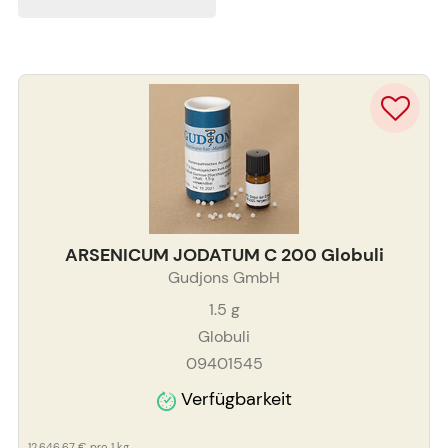
ARSENICUM JODATUM C 200 Globuli
Gudjons GmbH
1.5
g
Globuli
09401545
Verfügbarkeit
12.646,67 €
pro 1 kg