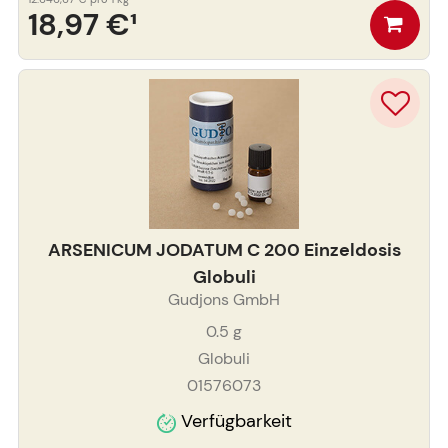
18,97 €
¹
ARSENICUM JODATUM C 200 Einzeldosis
Globuli
Gudjons GmbH
0.5
g
Globuli
01576073
Verfügbarkeit