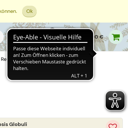
 können.
Ok
0,00 €
Rezept Einreichen
is Globuli