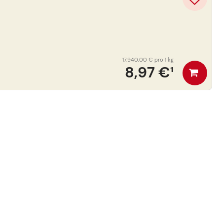
17.940,00 €
pro 1 kg
8,97 €
¹