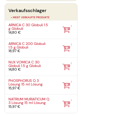
Verkaufsschlager
» MEIST VERKAUFTE PRODUKTE
ARNICA C 30 Globuli
1.5
1
g
Globuli
14,80 €
ARNICA C 200 Globuli
1
1.5 g
Globuli
18,97 €
NUX VOMICA C 30
1
Globuli
1.5 g
Globuli
14,80 €
PHOSPHORUS Q 3
1
Lösung
15 ml
Lösung
15,97 €
NATRIUM MURIATICUM Q
1
3 Lösung
15 ml
Lösung
15,97 €