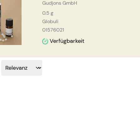
Gudjons GmbH
0.5
g
Globuli
01576021
Verfügbarkeit