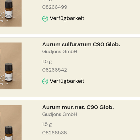
08266499
Verfügbarkeit
Aurum sulfuratum C90 Glob.
Gudjons GmbH
1,5
g
08266542
Verfügbarkeit
Aurum mur. nat. C90 Glob.
Gudjons GmbH
1,5
g
08266536