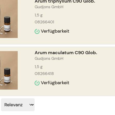
Arum triphyllum C90 Glob.
Gudjons GmbH
1,5
g
08266401
Verfügbarkeit
Arum maculatum C90 Glob.
Gudjons GmbH
1,5
g
08266418
Verfügbarkeit