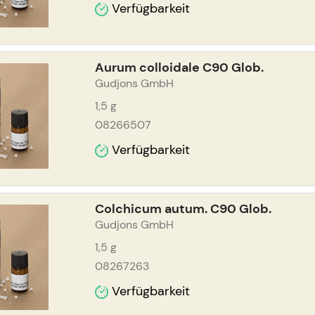
Verfügbarkeit
Aurum colloidale C90 Glob.
Gudjons GmbH
1,5
g
08266507
Verfügbarkeit
Colchicum autum. C90 Glob.
Gudjons GmbH
1,5
g
08267263
Verfügbarkeit