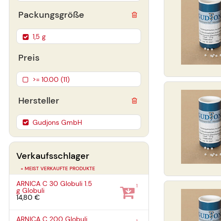
Packungsgröße
1,5 g
Preis
>= 10.00 (11)
Hersteller
Gudjons GmbH
Verkaufsschlager
» MEIST VERKAUFTE PRODUKTE
ARNICA C 30 Globuli
1.5
1
g
Globuli
14,80 €
ARNICA C 200 Globuli