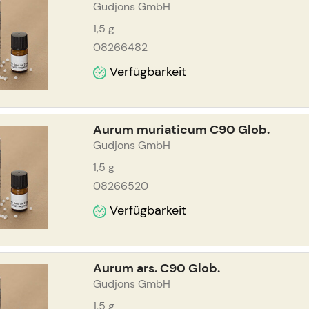
Gudjons GmbH
1,5
g
08266482
Verfügbarkeit
Aurum muriaticum C90 Glob.
Gudjons GmbH
1,5
g
08266520
Verfügbarkeit
Aurum ars. C90 Glob.
Gudjons GmbH
1,5
g