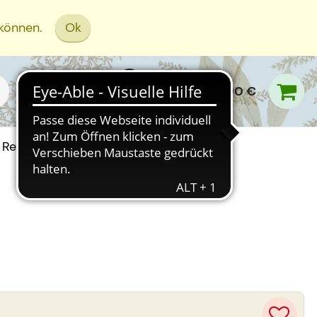
 können.
Ok
0,00 €
Rezept Einreichen