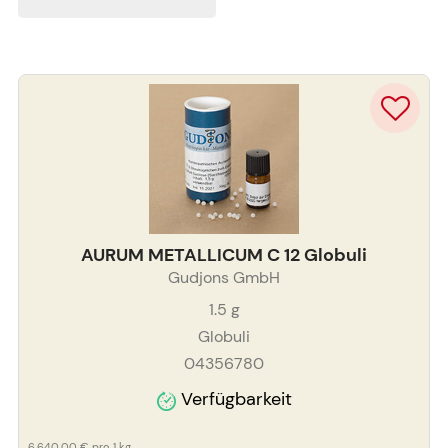
AURUM METALLICUM C 12 Globuli
Gudjons GmbH
1.5
g
Globuli
04356780
Verfügbarkeit
6.640,00 €
pro 1 kg