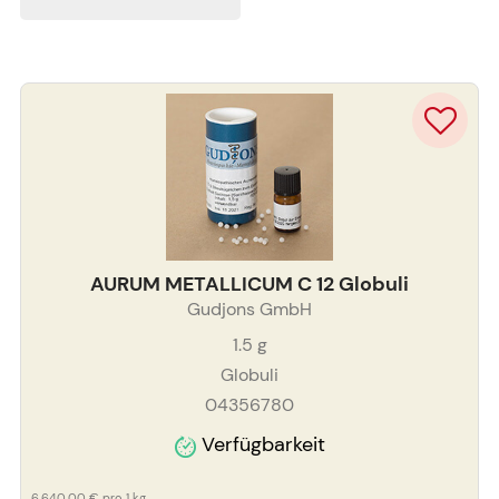
AURUM METALLICUM C 12 Globuli
Gudjons GmbH
1.5
g
Globuli
04356780
Verfügbarkeit
6.640,00 €
pro 1 kg