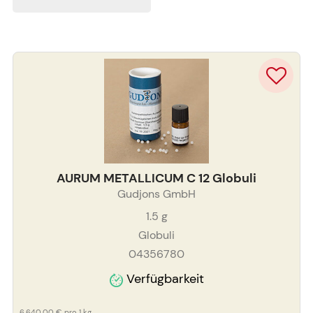
AURUM METALLICUM C 12 Globuli
Gudjons GmbH
1.5
g
Globuli
04356780
Verfügbarkeit
6.640,00 €
pro 1 kg