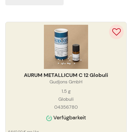
AURUM METALLICUM C 12 Globuli
Gudjons GmbH
1.5
g
Globuli
04356780
Verfügbarkeit
6.640,00 €
pro 1 kg