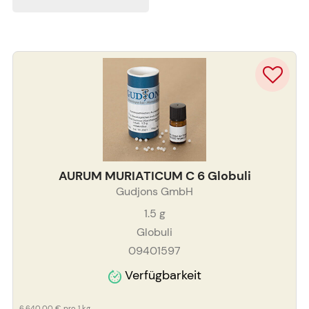
AURUM MURIATICUM C 6 Globuli
Gudjons GmbH
1.5
g
Globuli
09401597
Verfügbarkeit
6.640,00 €
pro 1 kg