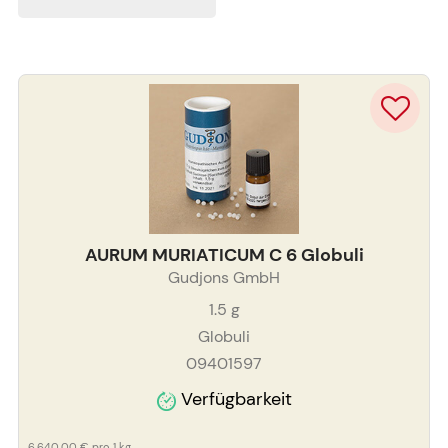
AURUM MURIATICUM C 6 Globuli
Gudjons GmbH
1.5
g
Globuli
09401597
Verfügbarkeit
6.640,00 €
pro 1 kg