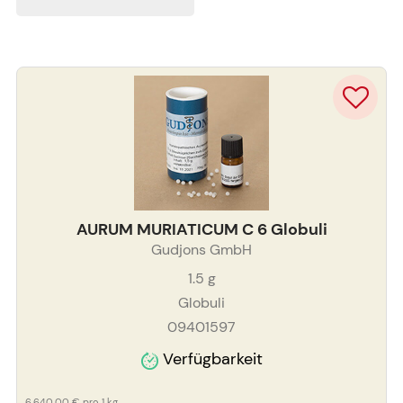
AURUM MURIATICUM C 6 Globuli
Gudjons GmbH
1.5
g
Globuli
09401597
Verfügbarkeit
6.640,00 €
pro 1 kg