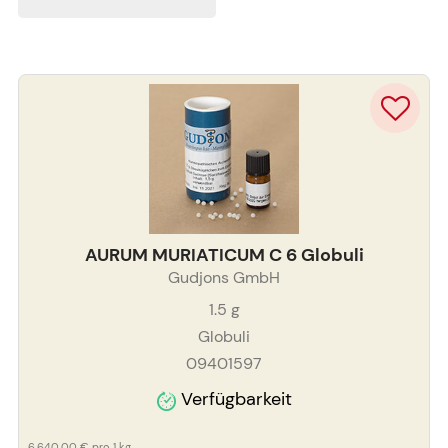
AURUM MURIATICUM C 6 Globuli
Gudjons GmbH
1.5
g
Globuli
09401597
Verfügbarkeit
6.640,00 €
pro 1 kg