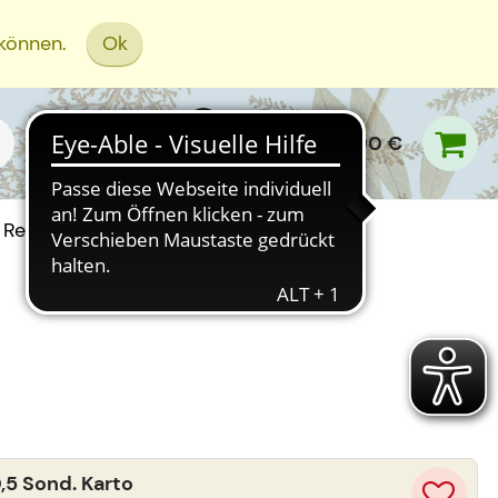
 können.
Ok
0,00 €
Rezept Einreichen
,5 Sond. Karto