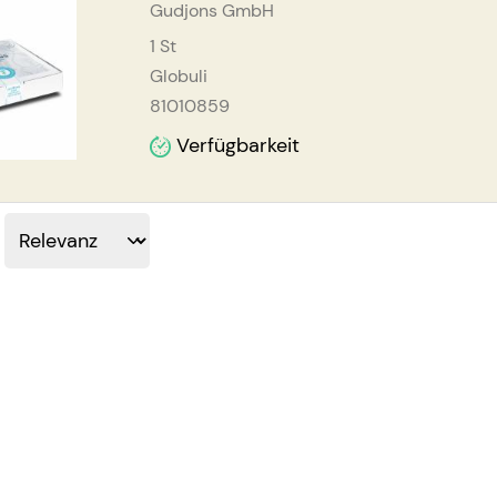
Gudjons GmbH
1
St
Globuli
81010859
Verfügbarkeit