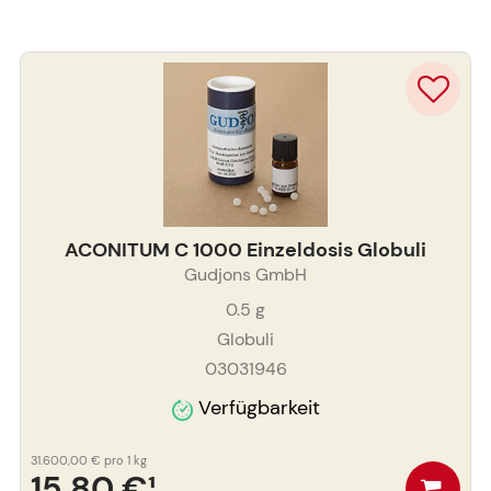
ACONITUM C 1000 Einzeldosis Globuli
Gudjons GmbH
0.5
g
Globuli
03031946
Verfügbarkeit
31.600,00 €
pro 1 kg
15,80 €
¹