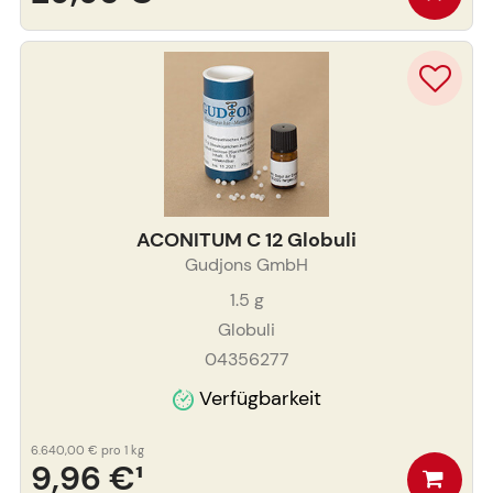
ACONITUM C 12 Globuli
Gudjons GmbH
1.5
g
Globuli
04356277
Verfügbarkeit
6.640,00 €
pro 1 kg
9,96 €
¹