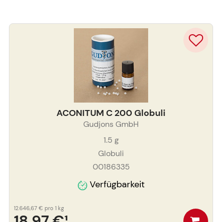
ACONITUM C 200 Globuli
Gudjons GmbH
1.5
g
Globuli
00186335
Verfügbarkeit
12.646,67 €
pro 1 kg
18,97 €
¹