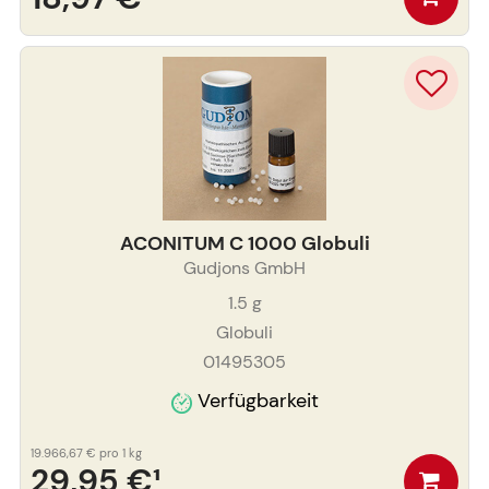
ACONITUM C 1000 Globuli
Gudjons GmbH
1.5
g
Globuli
01495305
Verfügbarkeit
19.966,67 €
pro 1 kg
29,95 €
¹