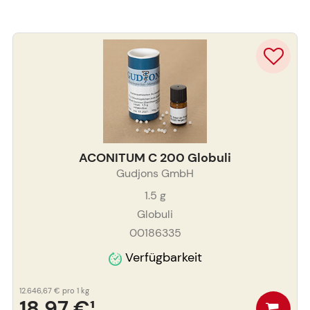
ACONITUM C 200 Globuli
Gudjons GmbH
1.5
g
Globuli
00186335
Verfügbarkeit
12.646,67 €
pro 1 kg
18,97 €
¹