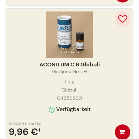
ACONITUM C 6 Globuli
Gudjons GmbH
1.5
g
Globuli
04356260
Verfügbarkeit
6.640,00 €
pro 1 kg
9,96 €
¹