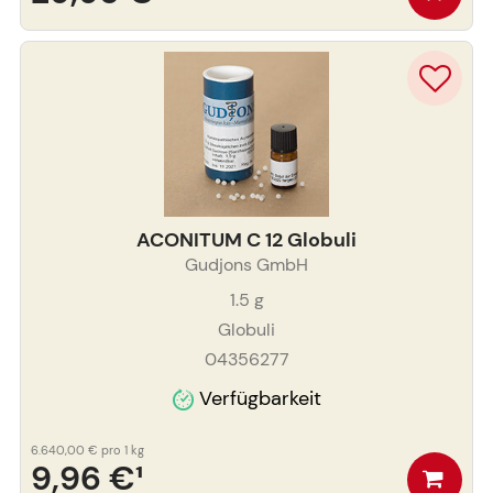
ACONITUM C 12 Globuli
Gudjons GmbH
1.5
g
Globuli
04356277
Verfügbarkeit
6.640,00 €
pro 1 kg
9,96 €
¹