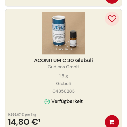
ACONITUM C 30 Globuli
Gudjons GmbH
1.5
g
Globuli
04356283
Verfügbarkeit
9.866,67 €
pro 1 kg
14,80 €
¹