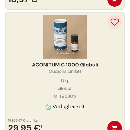
ACONITUM C 1000 Globuli
Gudjons GmbH
1.5
g
Globuli
01495305
Verfügbarkeit
19.966,67 €
pro 1 kg
29,95 €
¹