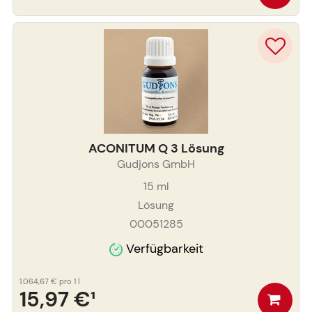
ACONITUM Q 3 Lösung
Gudjons GmbH
15
ml
Lösung
00051285
Verfügbarkeit
1.064,67 €
pro 1 l
15,97 €
¹