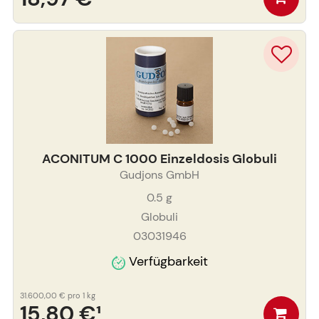
ACONITUM C 1000 Einzeldosis Globuli
Gudjons GmbH
0.5
g
Globuli
03031946
Verfügbarkeit
31.600,00 €
pro 1 kg
15,80 €
¹