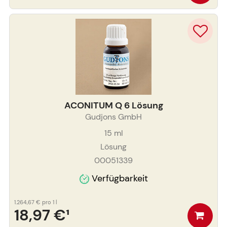
ACONITUM Q 6 Lösung
Gudjons GmbH
15
ml
Lösung
00051339
Verfügbarkeit
1.264,67 €
pro 1 l
18,97 €
¹