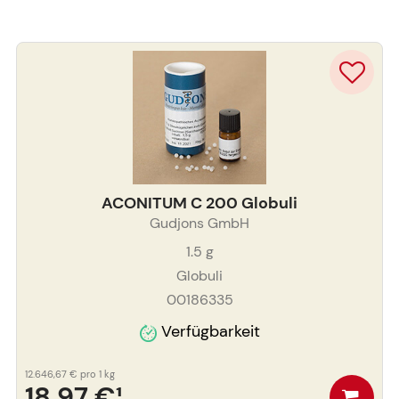
ACONITUM C 200 Globuli
Gudjons GmbH
1.5
g
Globuli
00186335
Verfügbarkeit
12.646,67 €
pro 1 kg
18,97 €
¹