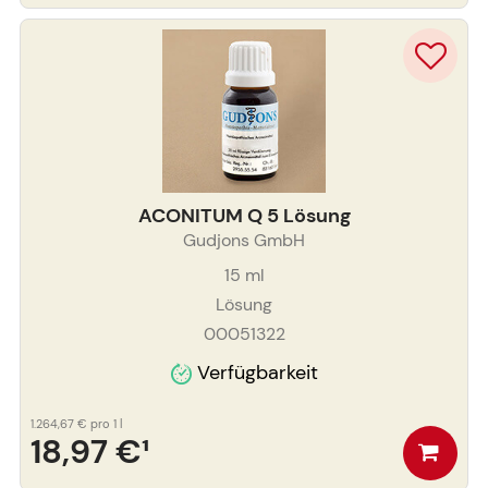
ACONITUM Q 5 Lösung
Gudjons GmbH
15
ml
Lösung
00051322
Verfügbarkeit
1.264,67 €
pro 1 l
18,97 €
¹