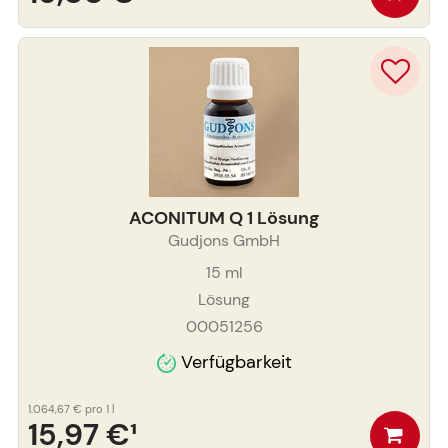
ACONITUM Q 1 Lösung
Gudjons GmbH
15
ml
Lösung
00051256
Verfügbarkeit
1.064,67 €
pro 1 l
15,97 €
¹