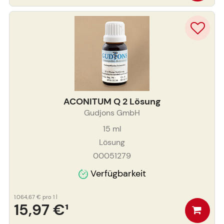
ACONITUM Q 2 Lösung
Gudjons GmbH
15
ml
Lösung
00051279
Verfügbarkeit
1.064,67 €
pro 1 l
15,97 €
¹