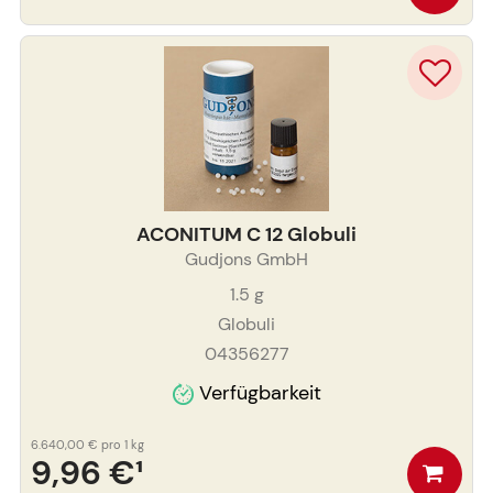
ACONITUM C 12 Globuli
Gudjons GmbH
1.5
g
Globuli
04356277
Verfügbarkeit
6.640,00 €
pro 1 kg
9,96 €
¹