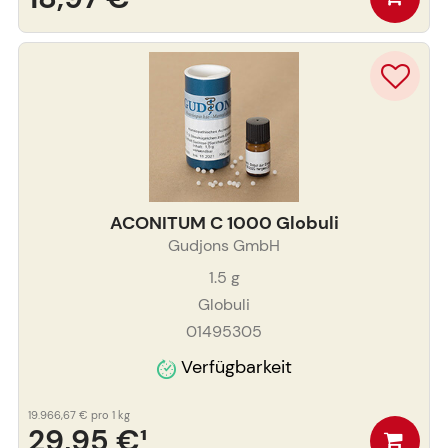
ACONITUM C 1000 Globuli
Gudjons GmbH
1.5
g
Globuli
01495305
Verfügbarkeit
19.966,67 €
pro 1 kg
29,95 €
¹