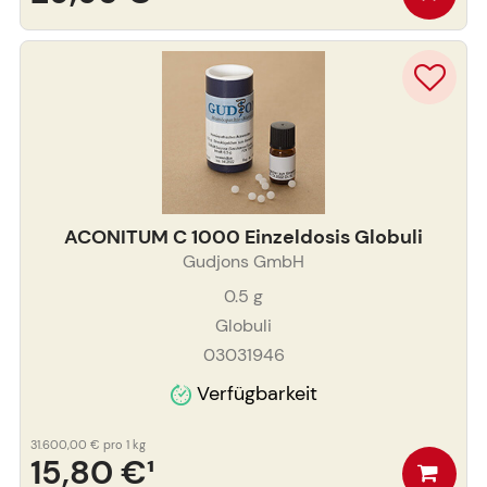
ACONITUM C 1000 Einzeldosis Globuli
Gudjons GmbH
0.5
g
Globuli
03031946
Verfügbarkeit
31.600,00 €
pro 1 kg
15,80 €
¹