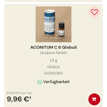
ACONITUM C 6 Globuli
Gudjons GmbH
1.5
g
Globuli
04356260
Verfügbarkeit
6.640,00 €
pro 1 kg
9,96 €
¹