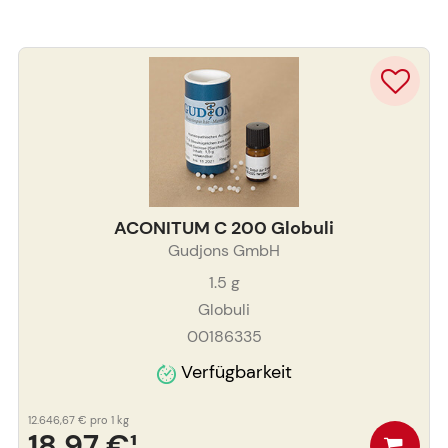
ACONITUM C 200 Globuli
Gudjons GmbH
1.5
g
Globuli
00186335
Verfügbarkeit
12.646,67 €
pro 1 kg
18,97 €
¹