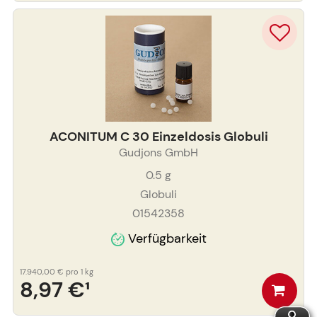
ACONITUM C 30 Einzeldosis Globuli
Gudjons GmbH
0.5
g
Globuli
01542358
Verfügbarkeit
17.940,00 €
pro 1 kg
8,97 €
¹