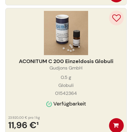
ACONITUM C 200 Einzeldosis Globuli
Gudjons GmbH
0.5
g
Globuli
01542364
Verfügbarkeit
23.920,00 €
pro 1 kg
11,96 €
¹