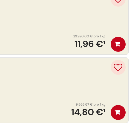
23.920,00 €
pro 1 kg
11,96 €
¹
9.866,67 €
pro 1 kg
14,80 €
¹