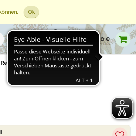
 können.
Ok
0,00 €
Rezept Einreichen
i