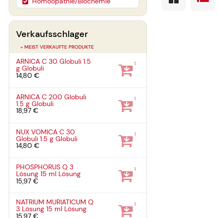
Homöopathie/Biochemie
Verkaufsschlager
» MEIST VERKAUFTE PRODUKTE
ARNICA C 30 Globuli
1.5
1
g
Globuli
14,80 €
ARNICA C 200 Globuli
1
1.5 g
Globuli
18,97 €
NUX VOMICA C 30
1
Globuli
1.5 g
Globuli
14,80 €
PHOSPHORUS Q 3
1
Lösung
15 ml
Lösung
15,97 €
NATRIUM MURIATICUM Q
1
3 Lösung
15 ml
Lösung
15,97 €