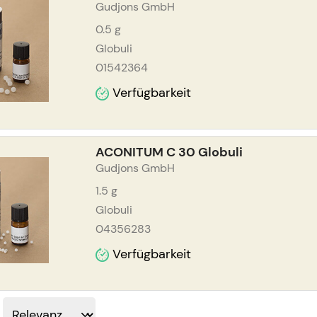
Gudjons GmbH
0.5
g
Globuli
01542364
Verfügbarkeit
ACONITUM C 30 Globuli
Gudjons GmbH
1.5
g
Globuli
04356283
Verfügbarkeit