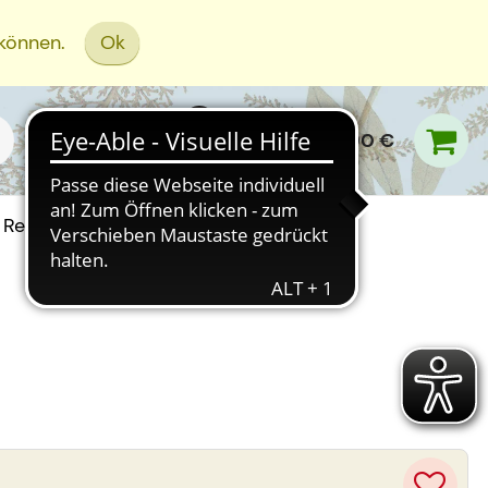
 können.
Ok
0,00 €
Rezept Einreichen