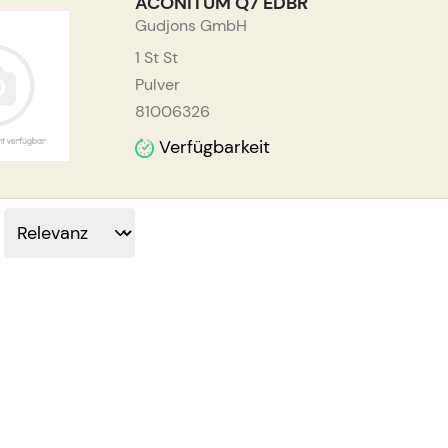
ACONITUM Q7 EDBR
Gudjons GmbH
1 St
St
Pulver
81006326
Verfügbarkeit