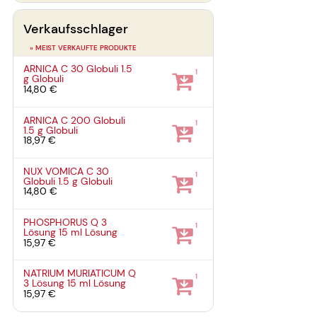
Verkaufsschlager
» MEIST VERKAUFTE PRODUKTE
ARNICA C 30 Globuli
1.5
1
g
Globuli
14,80 €
ARNICA C 200 Globuli
1
1.5 g
Globuli
18,97 €
NUX VOMICA C 30
1
Globuli
1.5 g
Globuli
14,80 €
PHOSPHORUS Q 3
1
Lösung
15 ml
Lösung
15,97 €
NATRIUM MURIATICUM Q
1
3 Lösung
15 ml
Lösung
15,97 €