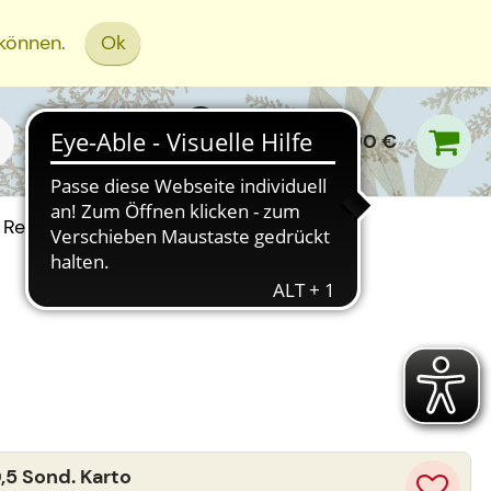
 können.
Ok
0,00 €
Rezept Einreichen
,5 Sond. Karto