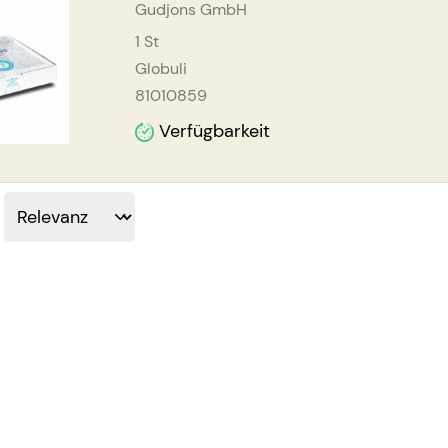
Gudjons GmbH
1
St
Globuli
81010859
Verfügbarkeit