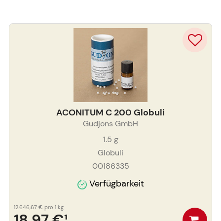
ACONITUM C 200 Globuli
Gudjons GmbH
1.5
g
Globuli
00186335
Verfügbarkeit
12.646,67 €
pro 1 kg
18,97 €
¹