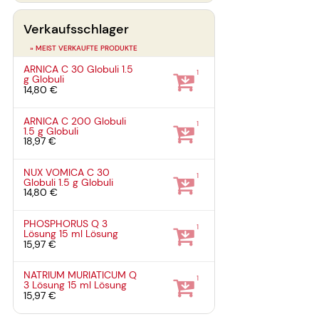
Verkaufsschlager
» MEIST VERKAUFTE PRODUKTE
ARNICA C 30 Globuli
1.5
1
g
Globuli
14,80 €
ARNICA C 200 Globuli
1
1.5 g
Globuli
18,97 €
NUX VOMICA C 30
1
Globuli
1.5 g
Globuli
14,80 €
PHOSPHORUS Q 3
1
Lösung
15 ml
Lösung
15,97 €
NATRIUM MURIATICUM Q
1
3 Lösung
15 ml
Lösung
15,97 €