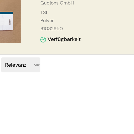
Gudjons GmbH
1
St
Pulver
81032950
Verfügbarkeit