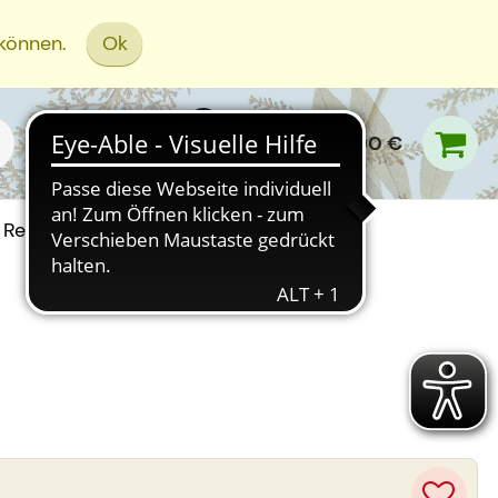
 können.
Ok
0,00 €
Rezept Einreichen