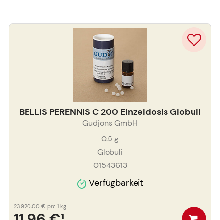
BELLIS PERENNIS C 200 Einzeldosis Globuli
Gudjons GmbH
0.5
g
Globuli
01543613
Verfügbarkeit
23.920,00 €
pro 1 kg
11,96 €
¹