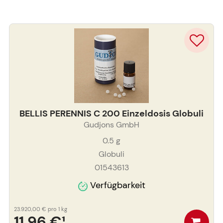
BELLIS PERENNIS C 200 Einzeldosis Globuli
Gudjons GmbH
0.5
g
Globuli
01543613
Verfügbarkeit
23.920,00 €
pro 1 kg
11,96 €
¹