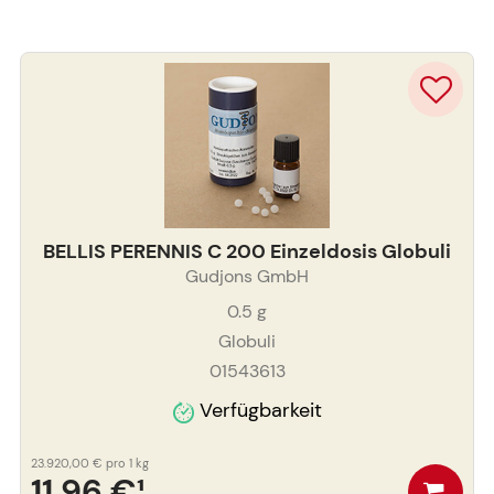
BELLIS PERENNIS C 200 Einzeldosis Globuli
Gudjons GmbH
0.5
g
Globuli
01543613
Verfügbarkeit
23.920,00 €
pro 1 kg
11,96 €
¹