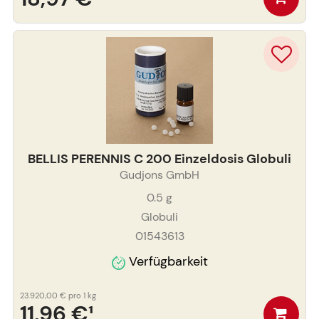
BELLIS PERENNIS C 200 Einzeldosis Globuli
Gudjons GmbH
0.5
g
Globuli
01543613
Verfügbarkeit
23.920,00 €
pro 1 kg
11,96 €
¹