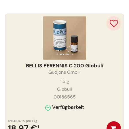
BELLIS PERENNIS C 200 Globuli
Gudjons GmbH
1.5
g
Globuli
00186565
Verfügbarkeit
12.646,67 €
pro 1 kg
18,97 €
¹