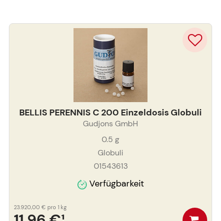
BELLIS PERENNIS C 200 Einzeldosis Globuli
Gudjons GmbH
0.5
g
Globuli
01543613
Verfügbarkeit
23.920,00 €
pro 1 kg
11,96 €
¹