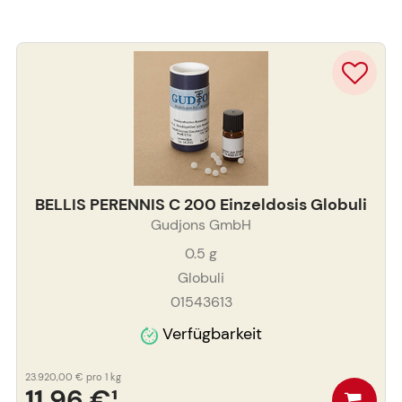
BELLIS PERENNIS C 200 Einzeldosis Globuli
Gudjons GmbH
0.5
g
Globuli
01543613
Verfügbarkeit
23.920,00 €
pro 1 kg
11,96 €
¹