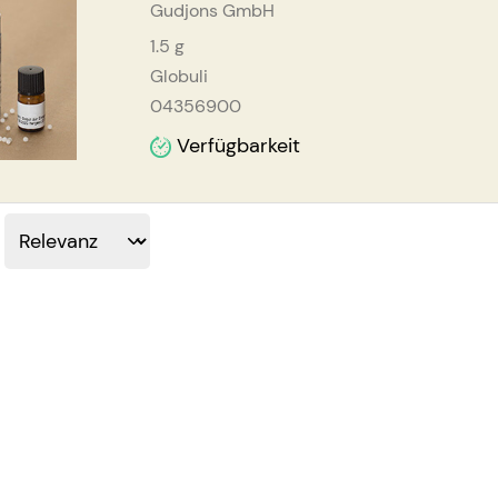
Gudjons GmbH
1.5
g
Globuli
04356900
Verfügbarkeit