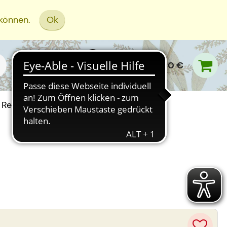
 können.
Ok
0,00 €
Rezept Einreichen