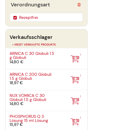
Verordnungsart
Rezeptfrei
Verkaufsschlager
» MEIST VERKAUFTE PRODUKTE
ARNICA C 30 Globuli
1.5
1
g
Globuli
14,80 €
ARNICA C 200 Globuli
1
1.5 g
Globuli
18,97 €
NUX VOMICA C 30
1
Globuli
1.5 g
Globuli
14,80 €
PHOSPHORUS Q 3
1
Lösung
15 ml
Lösung
15,97 €