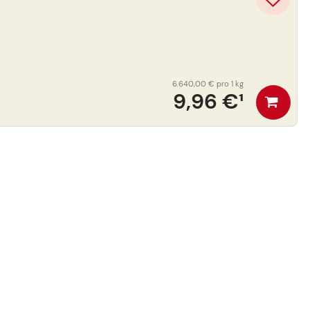
6.640,00 €
pro 1 kg
9,96 €
¹