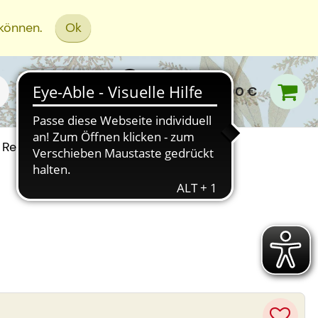
 können.
Ok
0,00 €
Rezept Einreichen