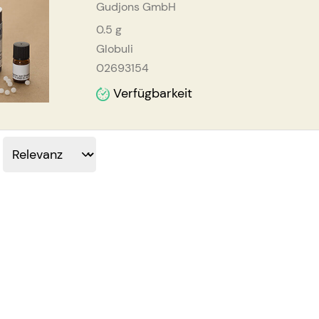
Gudjons GmbH
0.5
g
Globuli
02693154
Verfügbarkeit