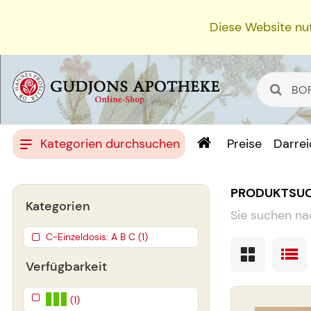
Diese Website nut
Kategorien durchsuchen
Preise
Darre
PRODUKTSU
Kategorien
Sie suchen na
C-Einzeldosis: A B C (1)
Verfügbarkeit
(1)