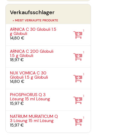
Verkaufsschlager
» MEIST VERKAUFTE PRODUKTE
ARNICA C 30 Globuli
1.5
1
g
Globuli
14,80 €
ARNICA C 200 Globuli
1
1.5 g
Globuli
18,97 €
NUX VOMICA C 30
1
Globuli
1.5 g
Globuli
14,80 €
PHOSPHORUS Q 3
1
Lösung
15 ml
Lösung
15,97 €
NATRIUM MURIATICUM Q
1
3 Lösung
15 ml
Lösung
15,97 €