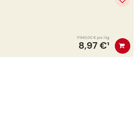
17.940,00 €
pro 1 kg
8,97 €
¹