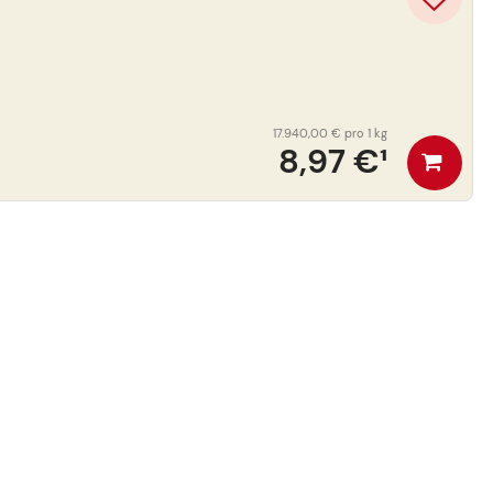
17.940,00 €
pro 1 kg
8,97 €
¹