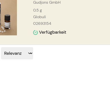
Gudjons GmbH
0.5
g
Globuli
02693154
Verfügbarkeit