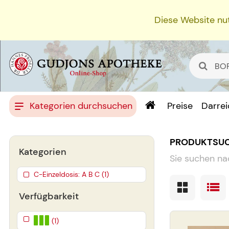
Diese Website nut
Kategorien durchsuchen
Preise
Darre
PRODUKTSU
Kategorien
Sie suchen na
C-Einzeldosis: A B C (1)
Verfügbarkeit
(1)