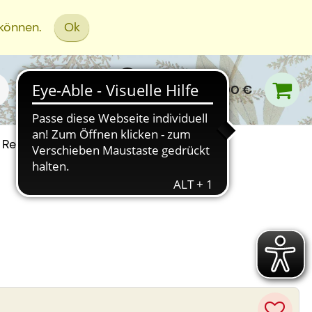
 können.
Ok
0,00 €
Rezept Einreichen