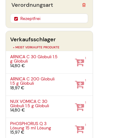
Verordnungsart
Rezeptfrei
Verkaufsschlager
» MEIST VERKAUFTE PRODUKTE
ARNICA C 30 Globuli
1.5
1
g
Globuli
14,80 €
ARNICA C 200 Globuli
1
1.5 g
Globuli
18,97 €
NUX VOMICA C 30
1
Globuli
1.5 g
Globuli
14,80 €
PHOSPHORUS Q 3
1
Lösung
15 ml
Lösung
15,97 €