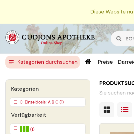
Diese Website nut
Kategorien durchsuchen
Preise
Darre
PRODUKTSU
Kategorien
Sie suchen na
C-Einzeldosis: A B C (1)
Verfügbarkeit
(1)