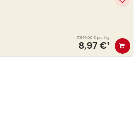
17.940,00 €
pro 1 kg
8,97 €
¹