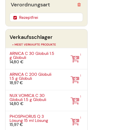
Verordnungsart
Rezeptfrei
Verkaufsschlager
» MEIST VERKAUFTE PRODUKTE
ARNICA C 30 Globuli
1.5
1
g
Globuli
14,80 €
ARNICA C 200 Globuli
1
1.5 g
Globuli
18,97 €
NUX VOMICA C 30
1
Globuli
1.5 g
Globuli
14,80 €
PHOSPHORUS Q 3
1
Lösung
15 ml
Lösung
15,97 €