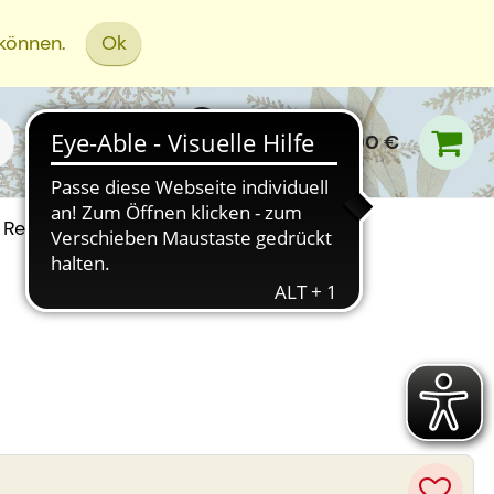
 können.
Ok
0,00 €
Rezept Einreichen