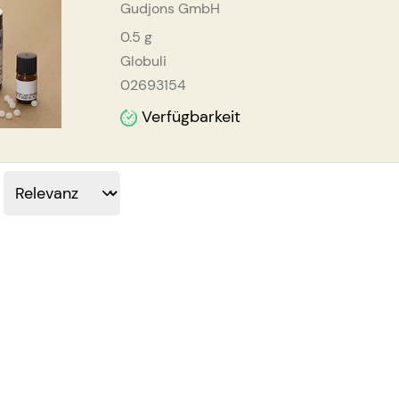
Gudjons GmbH
0.5
g
Globuli
02693154
Verfügbarkeit