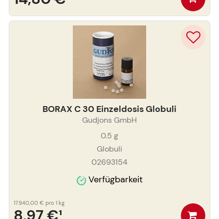
BORAX C 30 Einzeldosis Globuli
Gudjons GmbH
0.5
g
Globuli
02693154
Verfügbarkeit
17.940,00 €
pro 1 kg
8,97 €
¹