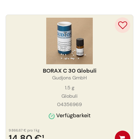
BORAX C 30 Globuli
Gudjons GmbH
1.5
g
Globuli
04356969
Verfügbarkeit
9.866,67 €
pro 1 kg
14,80 €
¹