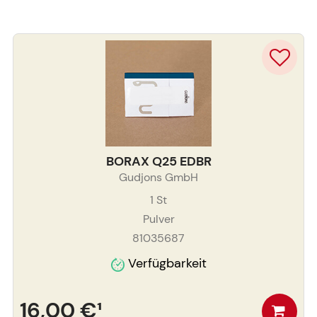
BORAX Q25 EDBR
Gudjons GmbH
1
St
Pulver
81035687
Verfügbarkeit
16,00 €
¹