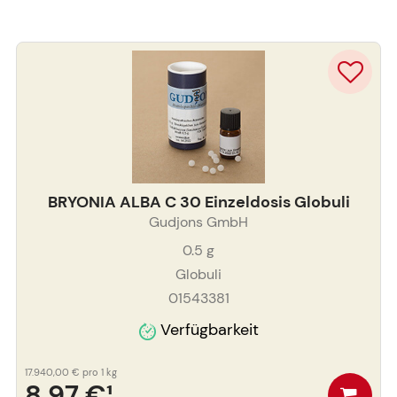
BRYONIA ALBA C 30 Einzeldosis Globuli
Gudjons GmbH
0.5
g
Globuli
01543381
Verfügbarkeit
17.940,00 €
pro 1 kg
8,97 €
¹