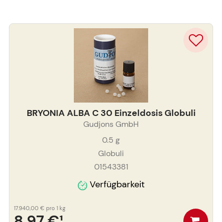
BRYONIA ALBA C 30 Einzeldosis Globuli
Gudjons GmbH
0.5
g
Globuli
01543381
Verfügbarkeit
17.940,00 €
pro 1 kg
8,97 €
¹