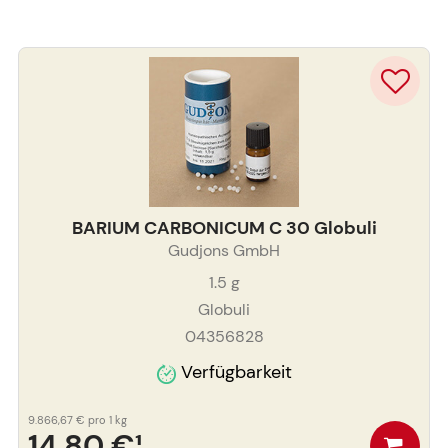
BARIUM CARBONICUM C 30 Globuli
Gudjons GmbH
1.5
g
Globuli
04356828
Verfügbarkeit
9.866,67 €
pro 1 kg
14,80 €
¹