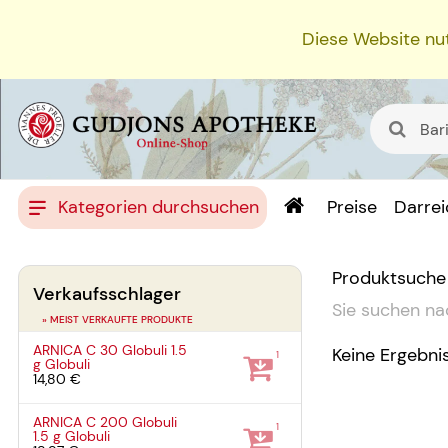
Diese Website nut
Kategorien durchsuchen
Preise
Darre
Produktsuche
Verkaufsschlager
Sie suchen na
» MEIST VERKAUFTE PRODUKTE
ARNICA C 30 Globuli
1.5
Keine Ergebni
1
g
Globuli
14,80 €
ARNICA C 200 Globuli
1
1.5 g
Globuli