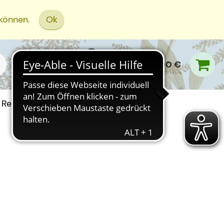
 können.
Ok
0,00 €
Rezept Einreichen