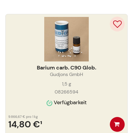
Barium carb. C90 Glob.
Gudjons GmbH
1,5
g
08266594
Verfügbarkeit
9.866,67 €
pro 1 kg
14,80 €
¹