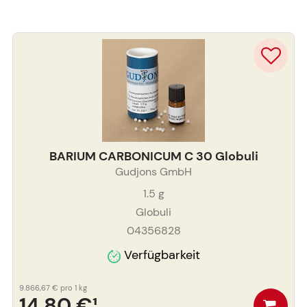
BARIUM CARBONICUM C 30 Globuli
Gudjons GmbH
1.5
g
Globuli
04356828
Verfügbarkeit
9.866,67 €
pro 1 kg
14,80 €
¹