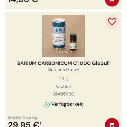
BARIUM CARBONICUM C 1000 Globuli
Gudjons GmbH
1.5
g
Globuli
01495630
Verfügbarkeit
19.966,67 €
pro 1 kg
29,95 €
¹