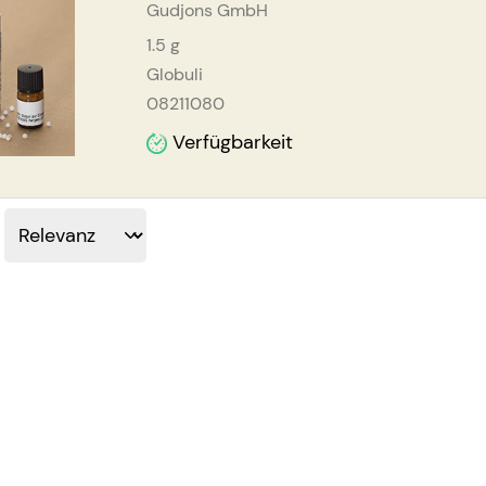
Gudjons GmbH
1.5
g
Globuli
08211080
Verfügbarkeit