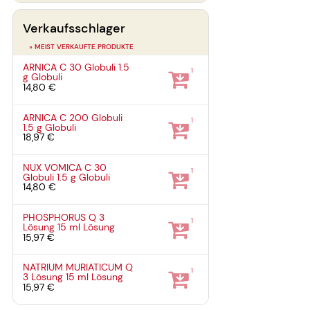
Verkaufsschlager
» MEIST VERKAUFTE PRODUKTE
ARNICA C 30 Globuli
1.5
1
g
Globuli
14,80 €
ARNICA C 200 Globuli
1
1.5 g
Globuli
18,97 €
NUX VOMICA C 30
1
Globuli
1.5 g
Globuli
14,80 €
PHOSPHORUS Q 3
1
Lösung
15 ml
Lösung
15,97 €
NATRIUM MURIATICUM Q
1
3 Lösung
15 ml
Lösung
15,97 €