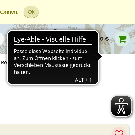
 können.
Ok
0,00 €
Rezept Einreichen
G