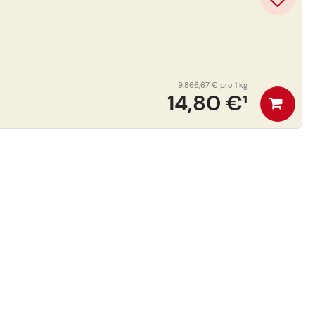
9.866,67 €
pro 1 kg
14,80 €
¹