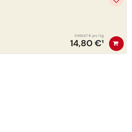
9.866,67 €
pro 1 kg
14,80 €
¹