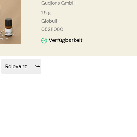
Gudjons GmbH
1.5
g
Globuli
08211080
Verfügbarkeit