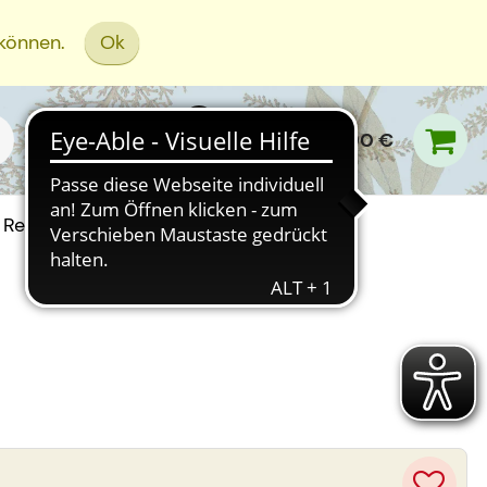
 können.
Ok
0,00 €
Rezept Einreichen
G