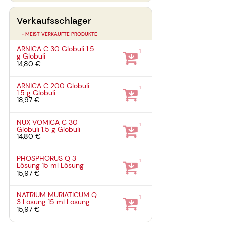
Verkaufsschlager
» MEIST VERKAUFTE PRODUKTE
ARNICA C 30 Globuli
1.5
1
g
Globuli
14,80 €
ARNICA C 200 Globuli
1
1.5 g
Globuli
18,97 €
NUX VOMICA C 30
1
Globuli
1.5 g
Globuli
14,80 €
PHOSPHORUS Q 3
1
Lösung
15 ml
Lösung
15,97 €
NATRIUM MURIATICUM Q
1
3 Lösung
15 ml
Lösung
15,97 €