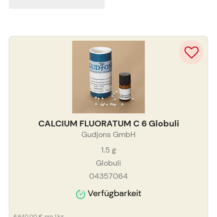
CALCIUM FLUORATUM C 6 Globuli
Gudjons GmbH
1.5
g
Globuli
04357064
Verfügbarkeit
6.640,00 €
pro 1 kg