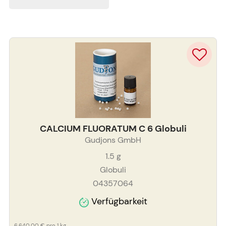
CALCIUM FLUORATUM C 6 Globuli
Gudjons GmbH
1.5
g
Globuli
04357064
Verfügbarkeit
6.640,00 €
pro 1 kg