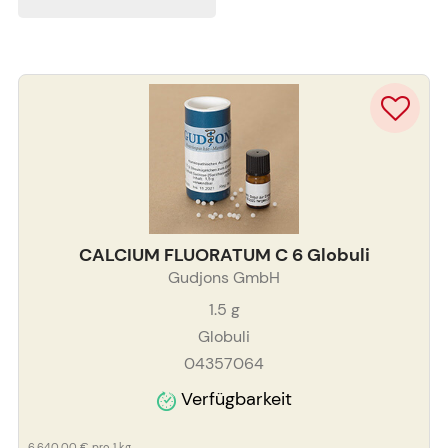
CALCIUM FLUORATUM C 6 Globuli
Gudjons GmbH
1.5
g
Globuli
04357064
Verfügbarkeit
6.640,00 €
pro 1 kg