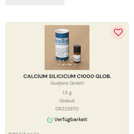
CALCIUM SILICICUM C1000 GLOB.
Gudjons GmbH
1.5
g
Globuli
08222970
Verfügbarkeit
19.966,67 €
pro 1 kg