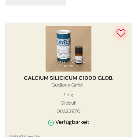
CALCIUM SILICICUM C1000 GLOB.
Gudjons GmbH
1.5
g
Globuli
08222970
Verfügbarkeit
19.966,67 €
pro 1 kg