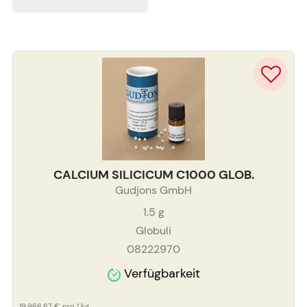
CALCIUM SILICICUM C1000 GLOB.
Gudjons GmbH
1.5
g
Globuli
08222970
Verfügbarkeit
19.966,67 €
pro 1 kg