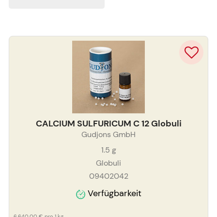
CALCIUM SULFURICUM C 12 Globuli
Gudjons GmbH
1.5
g
Globuli
09402042
Verfügbarkeit
6.640,00 €
pro 1 kg